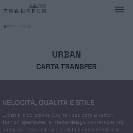
URBAN
HOME
/
URBAN
CARTA TRANSFER
VELOCITÀ, QUALITÀ E STILE
Urban
è la collezione Sublitex dedicata ai settori
fashion, sportswear e interior design
, pensata per chi
cerca rapidità di servizio, qualità elevata e massima