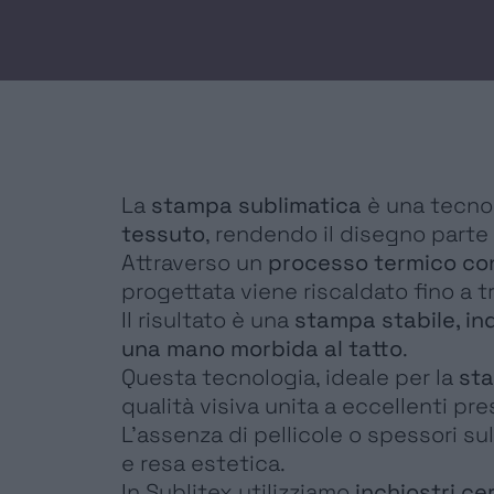
FOIL
GOCCE
LAMINE METALLIZZATE
La
stampa sublimatica
è una tecno
tessuto
, rendendo il disegno parte
Attraverso un
processo termico con
SERVIZI
progettata viene riscaldato fino a t
Il risultato è una
stampa stabile, in
CERTIFICAZIONI
una mano morbida al tatto
.
Questa tecnologia, ideale per la
sta
NEWS
qualità visiva unita a eccellenti pr
L’assenza di pellicole o spessori su
CONTATTI
e resa estetica.
In Sublitex utilizziamo
inchiostri cer