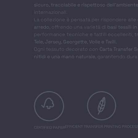
sicuro, tracciabile e rispettoso dell’ambient
internazionali.
La collezione è pensata per rispondere all
arredo
, offrendo una varietà di
basi tessili 
performance tecniche e tattili eccellenti, tr
CHI SIAMO
Tele, Jersey, Georgette, Voile e Twill.
Ogni tessuto decorato con
Carta Transfer S
STAMPA SUBLIMATICA
nitidi e una mano naturale
, garantendo dura
CARTA TRANSFER
MODA ACTIVEWEAR
SPORTWEAR
ARREDO
EFFICIENT TRANSFER PRINTING PROCES
CERTIFIED PAPER
URBAN